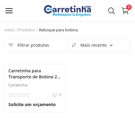
0
Início
Produtos
Reboque para bobina
Venda
agora
Filtrar produtos
Mais recente
Menu principal
Carretinha para
Categorias
Transporte de Bobina 2
Eixos
Carretinha
Início
0
Solicite um orçamento
Lista de Desejos
GuiaBom
Contato