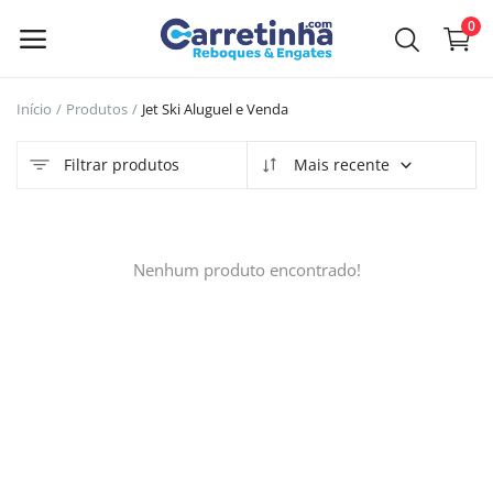
0
Início
Produtos
Jet Ski Aluguel e Venda
Venda
agora
Filtrar produtos
Mais recente
Menu principal
Nenhum produto encontrado!
Categorias
Início
Lista de Desejos
GuiaBom
Contato