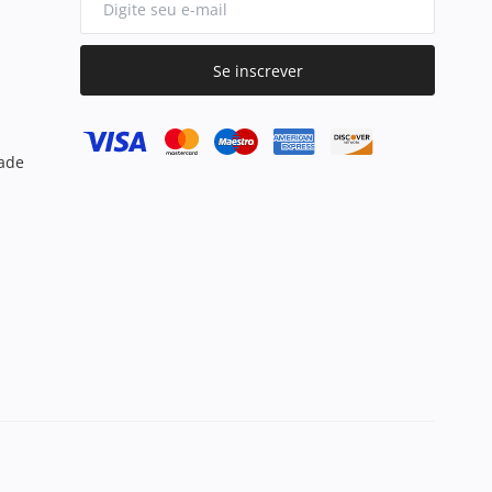
Se inscrever
dade