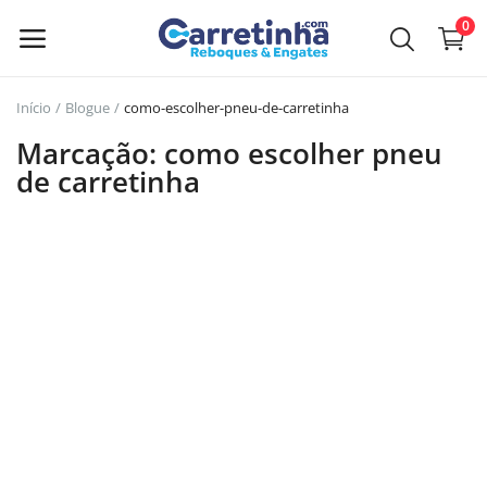
0
Início
Blogue
como-escolher-pneu-de-carretinha
Venda
Marcação: como escolher pneu
agora
de carretinha
Menu principal
Categorias
Início
Lista de Desejos
GuiaBom
Contato