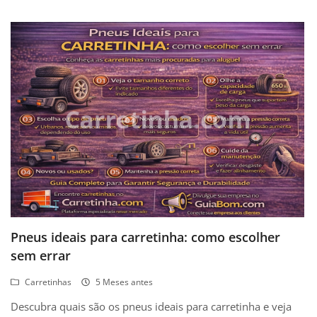
Blog
Tipo de Envio
Anunciar no GuiaBom
Conecte-se
Registro
Localização
Pneus ideais para carretinha: como escolher
sem errar
Carretinhas
5 Meses antes
Descubra quais são os pneus ideais para carretinha e veja